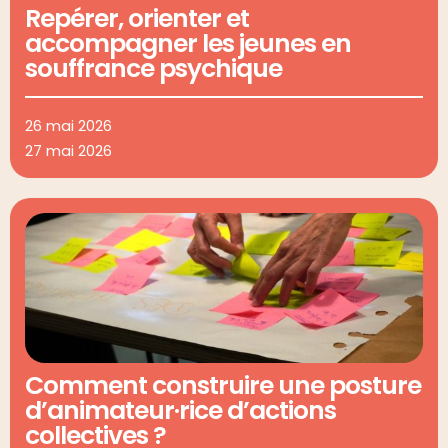
Repérer, orienter et
accompagner les jeunes en
souffrance psychique
26 mai 2026
27 mai 2026
Comment construire une posture
d’animateur·rice d’actions
collectives ?