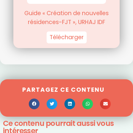
Guide « Création de nouvelles
résidences-FJT », URHAJ IDF
Télécharger
PARTAGEZ CE CONTENU
Ce contenu pourrait aussi vous
intéresser