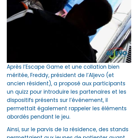
Après l’Escape Game et une collation bien
méritée, Freddy, président de l’Aljevo (et
ancien résident), a proposé aux participants
un quizz pour introduire les partenaires et les
dispositifs présents sur l’événement, il
permettait également rappeler les éléments
abordés pendant le jeu.
Ainsi, sur le parvis de la résidence, des stands
permettaient aux jeunes de patienter avant