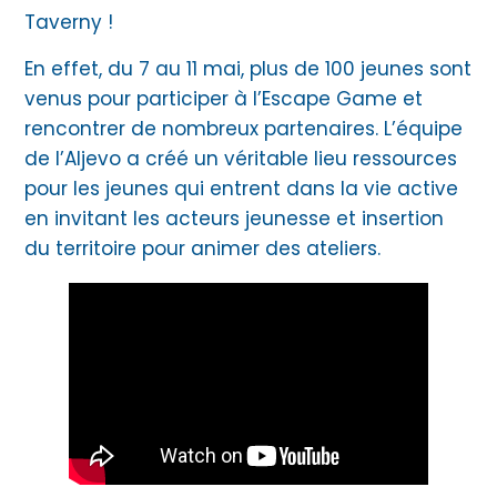
Taverny !
En effet, du 7 au 11 mai, plus de 100 jeunes sont
venus pour participer à l’Escape Game et
rencontrer de nombreux partenaires. L’équipe
de l’Aljevo a créé un véritable lieu ressources
pour les jeunes qui entrent dans la vie active
en invitant les acteurs jeunesse et insertion
du territoire pour animer des ateliers.