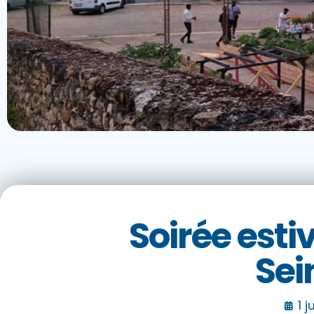
Soirée esti
Sei
1 j