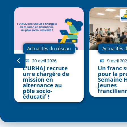
Actualités du réseau
Actualités 
20 avril 2026
9 avril 20
L'URHAJ recrute
Un franc 
un·e chargé·e de
pour la p
mission en
Semaine H
alternance au
Jeunes
pôle socio-
francilienn
éducatif !