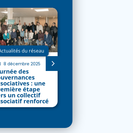
Actualités du réseau
Actualités du réseau
8 décembre 2025
14 avril 2025
ournée des
Rencontre inter-
ouvernances
régionale des
sociatives : une
réseaux Habitat
remière étape
Jeunes des Hauts-
rs un collectif
de-France et d'Île-
sociatif renforcé
de-France !