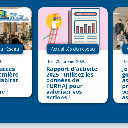
du réseau
Actualités du réseau
26
20 janvier 2026
succès
Rapport d'activité
J
remière
2025 : utilisez les
g
abitat
données de
as
l'URHAJ pour
p
e !
valoriser vos
ve
actions !
as