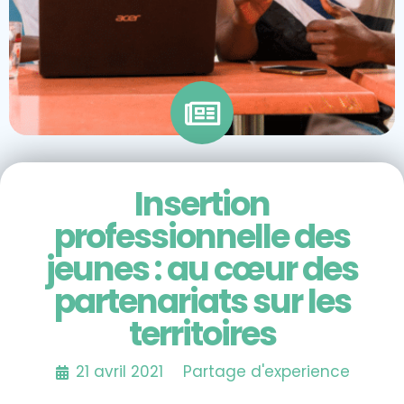
Insertion
professionnelle des
jeunes : au cœur des
partenariats sur les
territoires
21 avril 2021
Partage d'experience