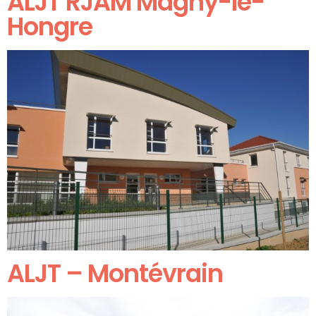
ALJT RJAM Magny-le-
Hongre
ALJT – Montévrain