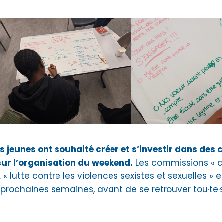
s jeunes ont souhaité créer et s’investir dans des
 sur l’organisation du weekend.
Les commissions « a
, « lutte contre les violences sexistes et sexuelles » et
is prochaines semaines, avant de se retrouver tou·te·