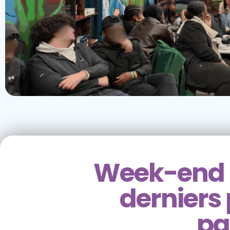
Week-end 
derniers 
par