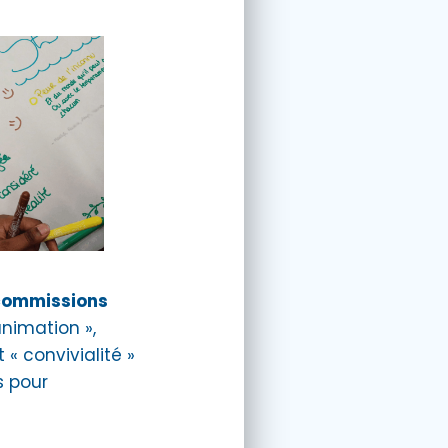
 commissions
nimation »,
 « convivialité »
s pour