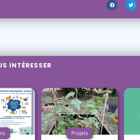
US INTÉRESSER
ets
Projets