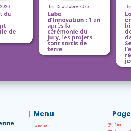
 2026
13 octobre 2025
t du
Labo
Lo
d’Innovation : 1 an
en
nt
après la
bi
Île-de-
cérémonie du
de
jury, les projets
da
sont sortis de
S
terre
l’
ré
je
Menu
Page
Faq
Accueil