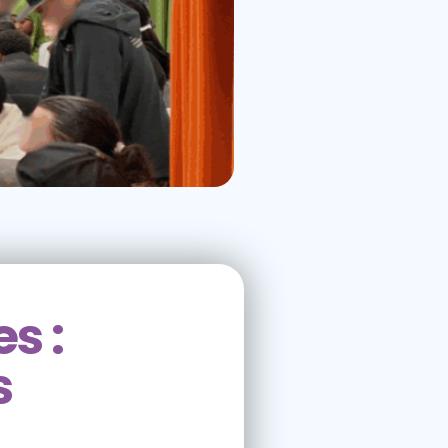
s :
s