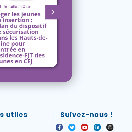
18 juillet 2025
19 mars 2025
ger les jeunes
Bilan du fonds de
 insertion :
sécurisation en
lan du dispositif
Seine-et-Marne :
 sécurisation
près de 300 jeunes
ns les Hauts-de-
soutenu⸱e⸱s !
eine pour
entrée en
sidence-FJT des
unes en CEJ
s utiles
Suivez-nous !