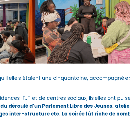
u’il·elle·s étaient une cinquantaine, accompagné·e·
idences-FJT et de centres sociaux, ils·elles ont pu s
du déroulé d’un Parlement Libre des Jeunes, ateli
es inter-structure etc. La soirée fût riche de no