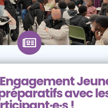
Engagement Jeune
préparatifs avec le
ticipant·e­·s !