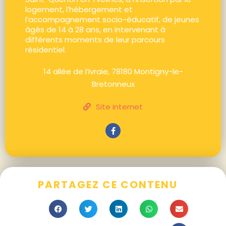
logement, l’hébergement et
l’accompagnement socio-éducatif, de jeunes
âgés de 14 à 28 ans, en intervenant à
différents moments de leur parcours
résidentiel.
14 allée de l’Ivraie, 78180 Montigny-le-
Bretonneux
Site internet
PARTAGEZ CE CONTENU