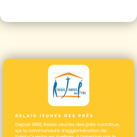
RELAIS JEUNES DES PRÈS
Depuis 1980, Relais Jeunes des près contribue,
sur la communauté d’agglomération de
Saint-Quentin en Yvelines, à l’insertion par le