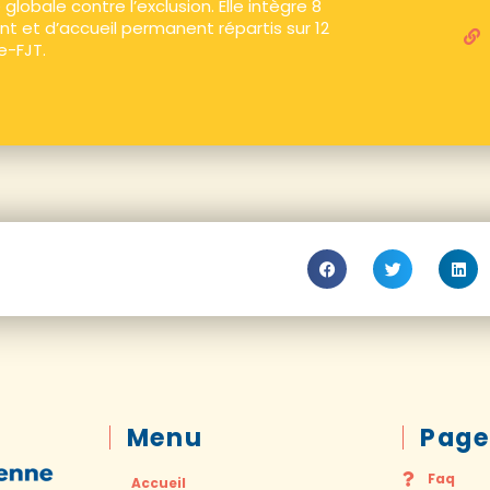
globale contre l’exclusion. Elle intègre 8
t et d’accueil permanent répartis sur 12
e-FJT.
Menu
Page
Faq
Accueil