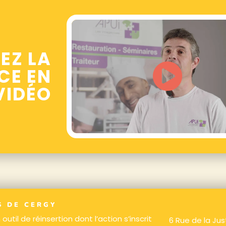
EZ LA
CE EN
VIDÉO
S DE CERGY
outil de réinsertion dont l’action s’inscrit
6 Rue de la Ju