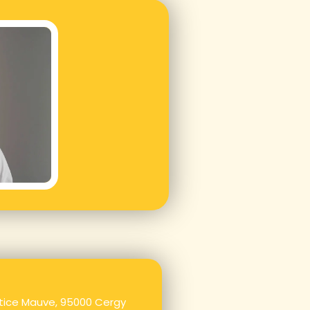
stice Mauve, 95000 Cergy