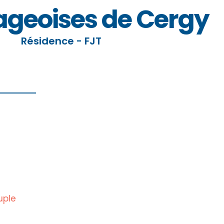
lageoises de Cergy
Résidence - FJT
uple