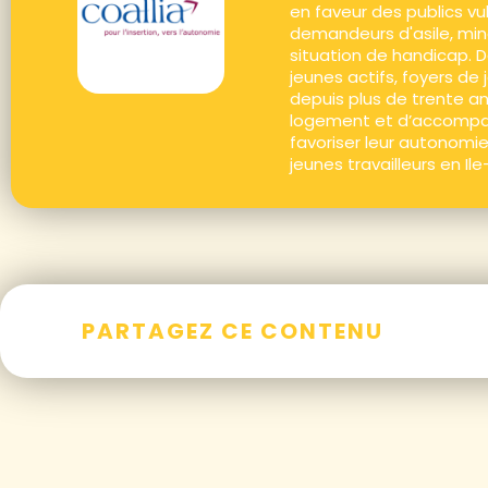
en faveur des publics vul
demandeurs d'asile, min
situation de handicap. 
jeunes actifs, foyers de 
depuis plus de trente an
logement et d’accompag
favoriser leur autonomie
jeunes travailleurs en Il
PARTAGEZ CE CONTENU