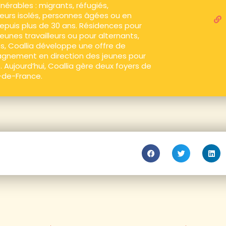
nérables : migrants, réfugiés,
eurs isolés, personnes âgées ou en
Depuis plus de 30 ans. Résidences pour
jeunes travailleurs ou pour alternants,
s, Coallia développe une offre de
nement en direction des jeunes pour
. Aujourd’hui, Coallia gère deux foyers de
e-de-France.