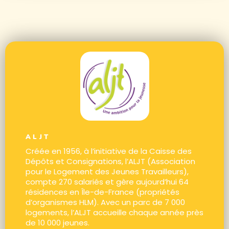
ALJT
Créée en 1956, à l’initiative de la Caisse des
Dépôts et Consignations, l’ALJT (Association
pour le Logement des Jeunes Travailleurs),
compte 270 salariés et gère aujourd’hui 64
résidences en Île-de-France (propriétés
d’organismes HLM). Avec un parc de 7 000
logements, l’ALJT accueille chaque année près
de 10 000 jeunes.