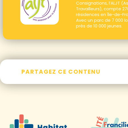
Consignations, l’ALJT (
Travailleurs), compte 27
résidences en Île-de-Fr
Avec un parc de 7 000 l
près de 10 000 jeunes.
PARTAGEZ CE CONTENU