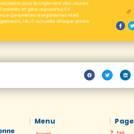
Association pour le Logement des Jeunes
0 salariés et gère aujourd’hui 64
ance (propriétés d’organismes HLM).
ogements, l’ALJT accueille chaque année
Menu
Page
Faq
Accueil