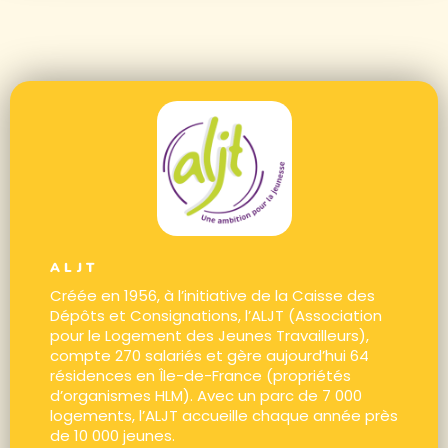
ALJT
Créée en 1956, à l’initiative de la Caisse des
Dépôts et Consignations, l’ALJT (Association
pour le Logement des Jeunes Travailleurs),
compte 270 salariés et gère aujourd’hui 64
résidences en Île-de-France (propriétés
d’organismes HLM). Avec un parc de 7 000
logements, l’ALJT accueille chaque année près
de 10 000 jeunes.