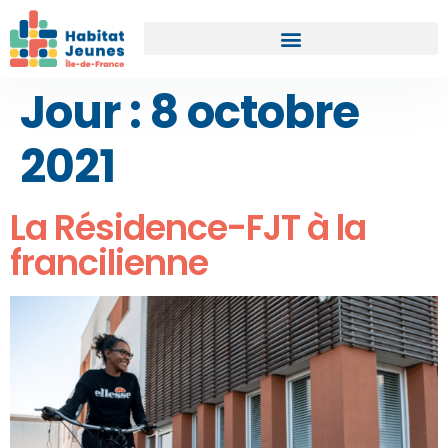
Jour :
8 octobre
2021
La Résidence-FJT à la
francilienne